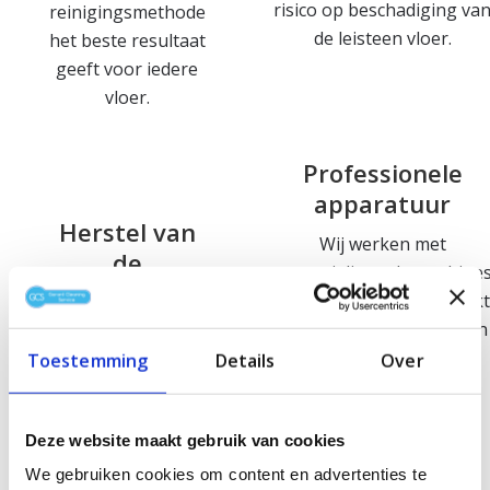
risico op beschadiging va
reinigingsmethode
de leisteen vloer.
het beste resultaat
geeft voor iedere
vloer.
Professionele
apparatuur
Herstel van
Wij werken met
de
gespecialiseerde machine
natuurlijke
en materialen die geschik
uitstraling
zijn voor het reinigen van
natuurstenen vloeren
Toestemming
Details
Over
Door de juiste
zoals leisteen.
reinigingstechniek
komt de
Deze website maakt gebruik van cookies
natuurlijke kleur
We gebruiken cookies om content en advertenties te
en structuur van