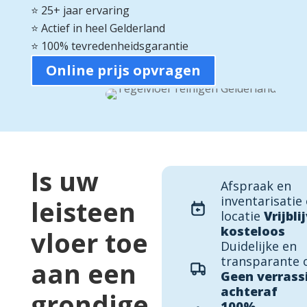
⭐ 25+ jaar ervaring
⭐ Actief in heel Gelderland
⭐ 100% tevredenheidsgarantie
Online prijs opvragen
Is uw
Afspraak en
inventarisatie
leisteen
locatie
Vrijbli
kosteloos
vloer toe
Duidelijke en
transparante o
aan een
Geen verrass
achteraf
grondige
100%