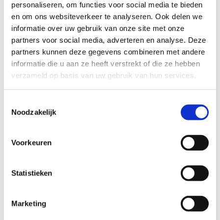
personaliseren, om functies voor social media te bieden
de leisteen vloer
en om ons websiteverkeer te analyseren. Ook delen we
weer beter tot zijn
informatie over uw gebruik van onze site met onze
recht.
partners voor social media, adverteren en analyse. Deze
partners kunnen deze gegevens combineren met andere
informatie die u aan ze heeft verstrekt of die ze hebben
verzameld op basis van uw gebruik van hun services.
Toestemmingsselectie
Wat onze klanten
Noodzakelijk
vertellen
Voorkeuren
Statistieken
Marketing